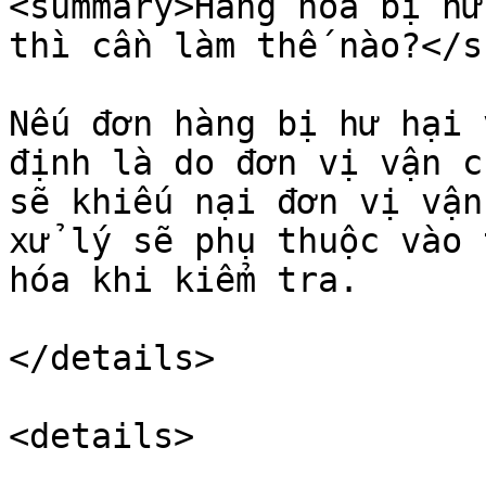
<summary>Hàng hóa bị hư
thì cần làm thế nào?</s
Nếu đơn hàng bị hư hại 
định là do đơn vị vận c
sẽ khiếu nại đơn vị vận
xử lý sẽ phụ thuộc vào 
hóa khi kiểm tra.

</details>

<details>
