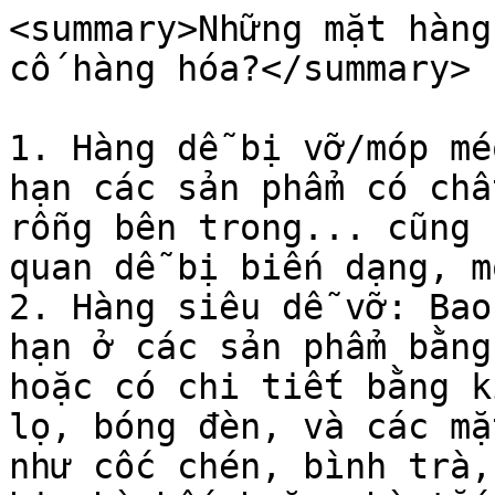
<summary>Những mặt hàng
cố hàng hóa?</summary>

1. Hàng dễ bị vỡ/móp mé
hạn các sản phẩm có chấ
rỗng bên trong... cũng 
quan dễ bị biến dạng, m
2. Hàng siêu dễ vỡ: Bao
hạn ở các sản phẩm bằng
hoặc có chi tiết bằng k
lọ, bóng đèn, và các mặ
như cốc chén, bình trà,