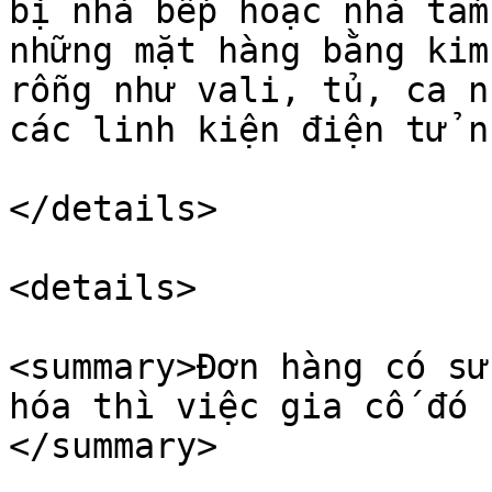
bị nhà bếp hoặc nhà tắm
những mặt hàng bằng kim
rỗng như vali, tủ, ca n
các linh kiện điện tử n
</details>

<details>

<summary>Đơn hàng có sử
hóa thì việc gia cố đó 
</summary>
