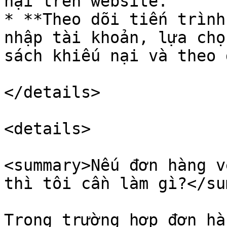
nại trên website.

* **Theo dõi tiến trình
nhập tài khoản, lựa chọ
sách khiếu nại và theo 
</details>

<details>

<summary>Nếu đơn hàng v
thì tôi cần làm gì?</su
Trong trường hợp đơn hà