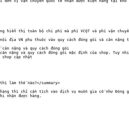
i đơn vị vận chuyển quốc tế nhận được kiện hàng tại kho 
ng hiển thị toàn bộ chi phí mà phí VCQT và phí vận chuyể
nội địa VN phụ thuộc vào quy cách đóng gói và cân nặng t
 cân nặng và quy cách đóng gói

cân nặng và quy cách đóng gói mặc định của shop. Tuy nhi
 shop cập nhật

thì làm thế nào?</summary>

hàng thì chỉ cần tích vào dịch vụ muốn gia cố như Đóng g
hi nhận được hàng.
