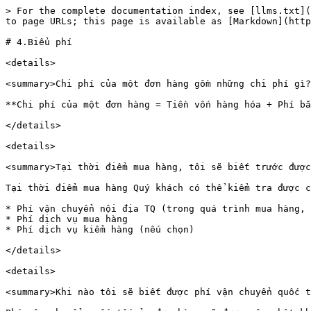
> For the complete documentation index, see [llms.txt](
to page URLs; this page is available as [Markdown](http
# 4.Biểu phí

<details>

<summary>Chi phí của một đơn hàng gồm những chi phí gì?
**Chi phí của một đơn hàng = Tiền vốn hàng hóa + Phí bắ
</details>

<details>

<summary>Tại thời điểm mua hàng, tôi sẽ biết trước được
Tại thời điểm mua hàng Quý khách có thể kiểm tra được c
* Phí vận chuyển nội địa TQ (trong quá trình mua hàng, 
* Phí dịch vụ mua hàng

* Phí dịch vụ kiểm hàng (nếu chọn)

</details>

<details>

<summary>Khi nào tôi sẽ biết được phí vận chuyển quốc t