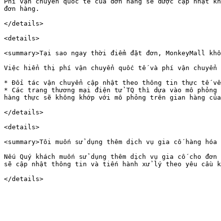
Phí vận chuyển quốc tế của đơn hàng sẽ được cập nhật kh
đơn hàng.

</details>

<details>

<summary>Tại sao ngay thời điểm đặt đơn, MonkeyMall khô
Việc hiển thị phí vận chuyển quốc tế và phí vận chuyển 
* Đối tác vận chuyển cập nhật theo thông tin thực tế về
* Các trang thương mại điện tử TQ thì dựa vào mô phỏng 
hàng thực sẽ không khớp với mô phỏng trên gian hàng của
</details>

<details>

<summary>Tôi muốn sử dụng thêm dịch vụ gia cố hàng hóa 
Nếu Quý khách muốn sử dụng thêm dịch vụ gia cố cho đơn 
sẽ cập nhật thông tin và tiến hành xử lý theo yêu cầu k