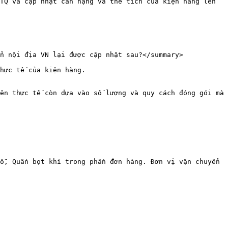
TQ và cập nhật cân nặng và thể tích của kiện hàng lên 
n nội địa VN lại được cập nhật sau?</summary>

hực tế của kiện hàng.

ên thực tế còn dựa vào số lượng và quy cách đóng gói mà 
ỗ, Quấn bọt khí trong phần đơn hàng. Đơn vị vận chuyển 