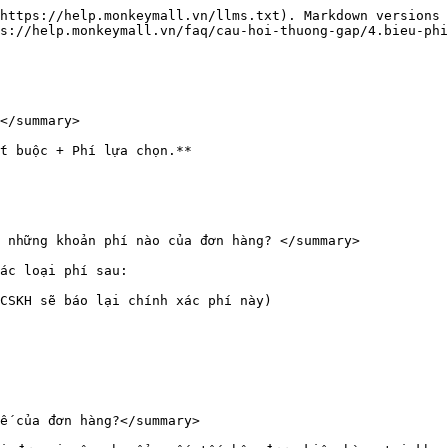
https://help.monkeymall.vn/llms.txt). Markdown versions 
s://help.monkeymall.vn/faq/cau-hoi-thuong-gap/4.bieu-phi
</summary>

t buộc + Phí lựa chọn.**

 những khoản phí nào của đơn hàng? </summary>

ác loại phí sau:

CSKH sẽ báo lại chính xác phí này)

ế của đơn hàng?</summary>
