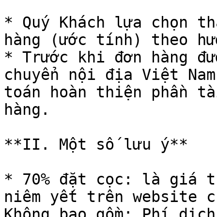
* Quý Khách lựa chọn th
hàng (ước tính) theo hư
* Trước khi đơn hàng đư
chuyển nội địa Việt Nam
toán hoàn thiện phần tà
hàng.

**II. Một số lưu ý**

* 70% đặt cọc: là giá t
niêm yết trên website c
Không bao gồm: Phí dịch