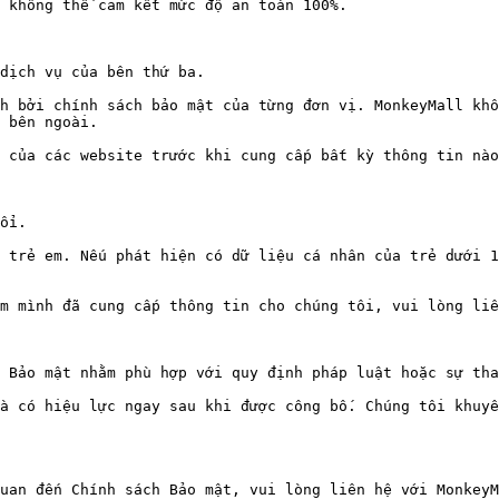
 không thể cam kết mức độ an toàn 100%.

dịch vụ của bên thứ ba.

h bởi chính sách bảo mật của từng đơn vị. MonkeyMall khô
 bên ngoài.

 của các website trước khi cung cấp bất kỳ thông tin nào
ổi.

 trẻ em. Nếu phát hiện có dữ liệu cá nhân của trẻ dưới 1
m mình đã cung cấp thông tin cho chúng tôi, vui lòng liê
 Bảo mật nhằm phù hợp với quy định pháp luật hoặc sự tha
à có hiệu lực ngay sau khi được công bố. Chúng tôi khuyế
uan đến Chính sách Bảo mật, vui lòng liên hệ với MonkeyM