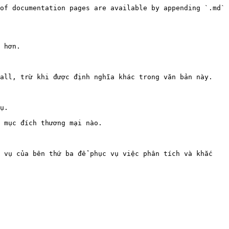
of documentation pages are available by appending `.md` 
 hơn.

all, trừ khi được định nghĩa khác trong văn bản này.

ụ.

 mục đích thương mại nào.

 vụ của bên thứ ba để phục vụ việc phân tích và khắc 