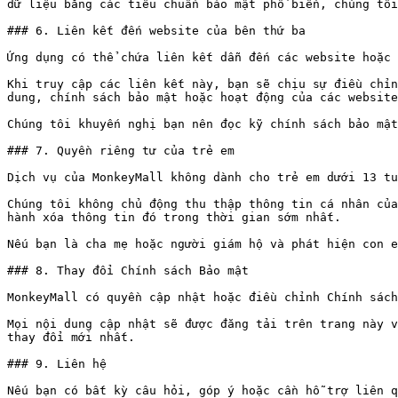
dữ liệu bằng các tiêu chuẩn bảo mật phổ biến, chúng tôi
### 6. Liên kết đến website của bên thứ ba

Ứng dụng có thể chứa liên kết dẫn đến các website hoặc 
Khi truy cập các liên kết này, bạn sẽ chịu sự điều chỉn
dung, chính sách bảo mật hoặc hoạt động của các website
Chúng tôi khuyến nghị bạn nên đọc kỹ chính sách bảo mật
### 7. Quyền riêng tư của trẻ em

Dịch vụ của MonkeyMall không dành cho trẻ em dưới 13 tu
Chúng tôi không chủ động thu thập thông tin cá nhân của
hành xóa thông tin đó trong thời gian sớm nhất.

Nếu bạn là cha mẹ hoặc người giám hộ và phát hiện con e
### 8. Thay đổi Chính sách Bảo mật

MonkeyMall có quyền cập nhật hoặc điều chỉnh Chính sách
Mọi nội dung cập nhật sẽ được đăng tải trên trang này v
thay đổi mới nhất.

### 9. Liên hệ

Nếu bạn có bất kỳ câu hỏi, góp ý hoặc cần hỗ trợ liên q