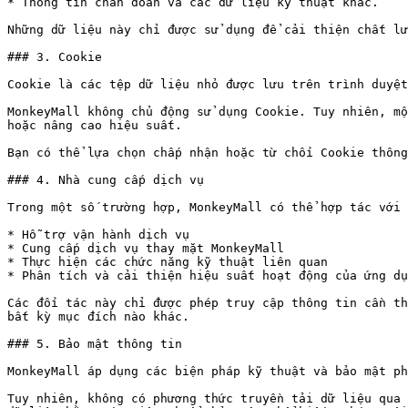
* Thông tin chẩn đoán và các dữ liệu kỹ thuật khác.

Những dữ liệu này chỉ được sử dụng để cải thiện chất lư
### 3. Cookie

Cookie là các tệp dữ liệu nhỏ được lưu trên trình duyệt
MonkeyMall không chủ động sử dụng Cookie. Tuy nhiên, mộ
hoặc nâng cao hiệu suất.

Bạn có thể lựa chọn chấp nhận hoặc từ chối Cookie thông
### 4. Nhà cung cấp dịch vụ

Trong một số trường hợp, MonkeyMall có thể hợp tác với 
* Hỗ trợ vận hành dịch vụ

* Cung cấp dịch vụ thay mặt MonkeyMall

* Thực hiện các chức năng kỹ thuật liên quan

* Phân tích và cải thiện hiệu suất hoạt động của ứng dụ
Các đối tác này chỉ được phép truy cập thông tin cần th
bất kỳ mục đích nào khác.

### 5. Bảo mật thông tin

MonkeyMall áp dụng các biện pháp kỹ thuật và bảo mật ph
Tuy nhiên, không có phương thức truyền tải dữ liệu qua 