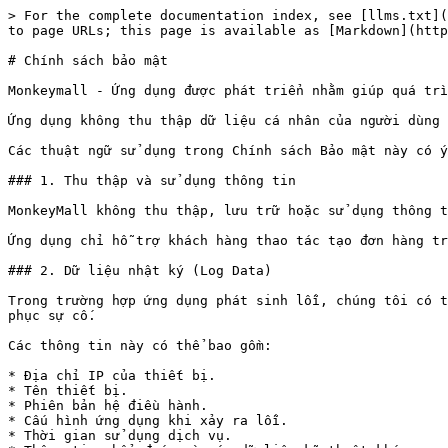
> For the complete documentation index, see [llms.txt](
to page URLs; this page is available as [Markdown](http
# Chính sách bảo mật

Monkeymall - Ứng dụng được phát triển nhằm giúp quá trì
Ứng dụng không thu thập dữ liệu cá nhân của người dùng 
Các thuật ngữ sử dụng trong Chính sách Bảo mật này có ý
### 1. Thu thập và sử dụng thông tin

MonkeyMall không thu thập, lưu trữ hoặc sử dụng thông t
Ứng dụng chỉ hỗ trợ khách hàng thao tác tạo đơn hàng tr
### 2. Dữ liệu nhật ký (Log Data)

Trong trường hợp ứng dụng phát sinh lỗi, chúng tôi có t
phục sự cố.

Các thông tin này có thể bao gồm:

* Địa chỉ IP của thiết bị.

* Tên thiết bị.

* Phiên bản hệ điều hành.

* Cấu hình ứng dụng khi xảy ra lỗi.

* Thời gian sử dụng dịch vụ.
