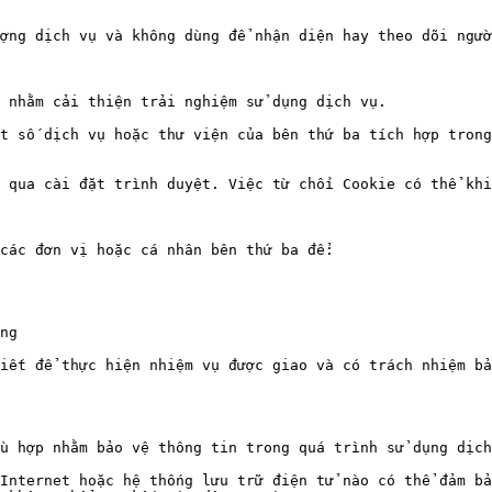
ợng dịch vụ và không dùng để nhận diện hay theo dõi ngườ
 nhằm cải thiện trải nghiệm sử dụng dịch vụ.

t số dịch vụ hoặc thư viện của bên thứ ba tích hợp trong
 qua cài đặt trình duyệt. Việc từ chối Cookie có thể khi
các đơn vị hoặc cá nhân bên thứ ba để:

ng

iết để thực hiện nhiệm vụ được giao và có trách nhiệm bả
ù hợp nhằm bảo vệ thông tin trong quá trình sử dụng dịch
Internet hoặc hệ thống lưu trữ điện tử nào có thể đảm bả