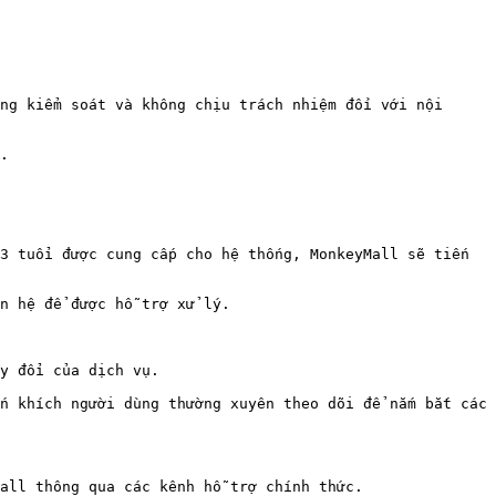
ng kiểm soát và không chịu trách nhiệm đối với nội 
.

3 tuổi được cung cấp cho hệ thống, MonkeyMall sẽ tiến 
n hệ để được hỗ trợ xử lý.

y đổi của dịch vụ.

n khích người dùng thường xuyên theo dõi để nắm bắt các 
all thông qua các kênh hỗ trợ chính thức.
