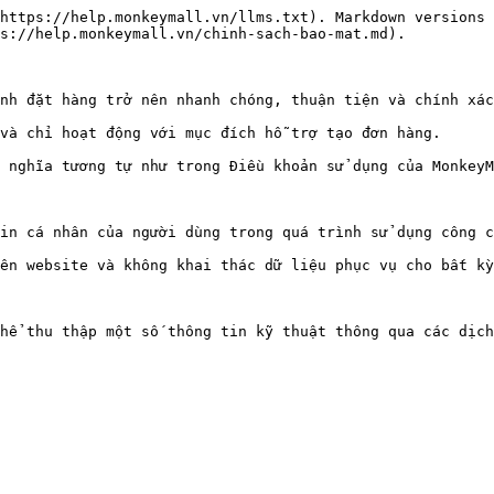
https://help.monkeymall.vn/llms.txt). Markdown versions 
s://help.monkeymall.vn/chinh-sach-bao-mat.md).

nh đặt hàng trở nên nhanh chóng, thuận tiện và chính xác
và chỉ hoạt động với mục đích hỗ trợ tạo đơn hàng.

 nghĩa tương tự như trong Điều khoản sử dụng của MonkeyM
in cá nhân của người dùng trong quá trình sử dụng công c
ên website và không khai thác dữ liệu phục vụ cho bất kỳ
hể thu thập một số thông tin kỹ thuật thông qua các dịch