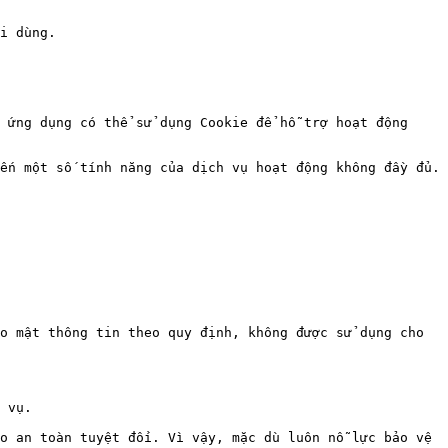
i dùng.

 ứng dụng có thể sử dụng Cookie để hỗ trợ hoạt động 
ến một số tính năng của dịch vụ hoạt động không đầy đủ.

o mật thông tin theo quy định, không được sử dụng cho 
 vụ.

o an toàn tuyệt đối. Vì vậy, mặc dù luôn nỗ lực bảo vệ 